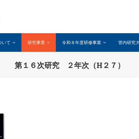
を
ついて
研究事業
令和８年度研修事業
管内研究
第１６次研究 ２年次（H２７）