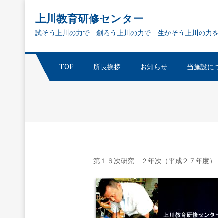
Skip
上川教育研修センター
to
試そう上川の力で 創ろう上川の力で 生かそう上川の力
content
TOP
所長挨拶
お知らせ
当施設に
第１６次研究 ２年次（平成２７年度）