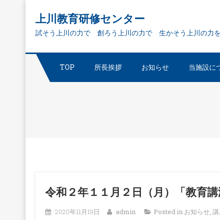
Skip
上川教育研修センター
to
試そう上川の力で 創ろう上川の力で 生かそう上川の力
content
TOP
所長挨拶
お知らせ
当施設に
令和２年１１月２日（月）「教育講
2020年11月19日
admin
Posted in
お知らせ
,
講