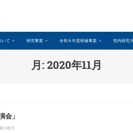
を
ついて
研究事業
令和８年度研修事業
管内研究
月:
2020年11月
演会」
座の様子