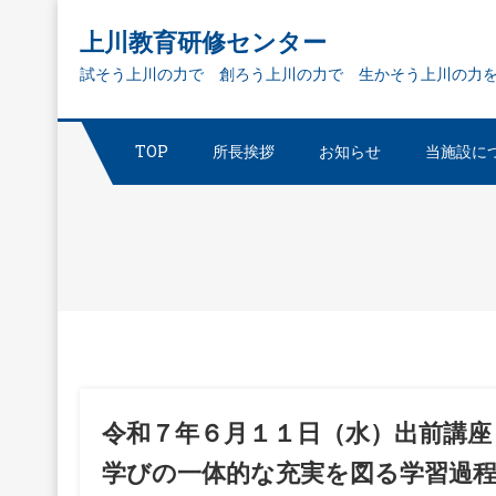
Skip
上川教育研修センター
to
試そう上川の力で 創ろう上川の力で 生かそう上川の力
content
TOP
所長挨拶
お知らせ
当施設に
令和７年６月１１日（水）出前講座
学びの一体的な充実を図る学習過