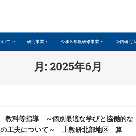
を
ついて
研究事業
令和８年度研修事業
管内研究
月:
2025年6月
 教科等指導 ～個別最適な学びと協働的な
程の工夫について～ 上教研北部地区 算