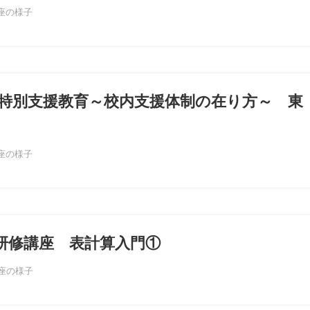
座の様子
特別支援教育～校内支援体制の在り方～ 東
座の様子
技研修講座 表計算入門①
座の様子