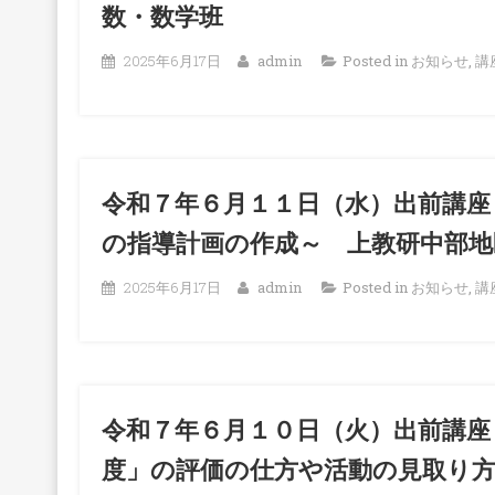
数・数学班
2025年6月17日
admin
Posted in
お知らせ
,
講
令和７年６月１１日（水）出前講座
の指導計画の作成～ 上教研中部地
2025年6月17日
admin
Posted in
お知らせ
,
講
令和７年６月１０日（火）出前講座
度」の評価の仕方や活動の見取り