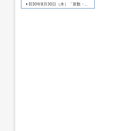
投
H30年8月30日（木）「算数・数学科指導２日目」
稿
ナ
ビ
ゲ
ー
シ
ョ
ン