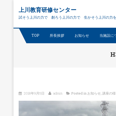
Skip
上川教育研修センター
to
試そう上川の力で 創ろう上川の力で 生かそう上川の力
content
TOP
所長挨拶
お知らせ
当施設に
H
2018年9月5日
admin
Posted in
お知らせ
,
講座の様