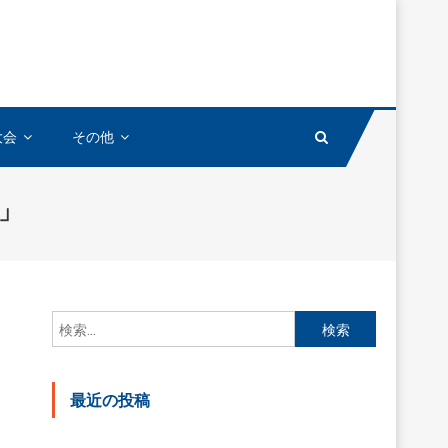
大会
その他
）」
検
索:
最近の投稿